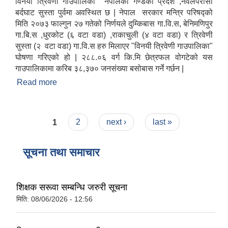
विनयी त्रिवेणी गाउपालिका नेपालको गण्डकी प्रदेश ,नवलपरासी
बर्दघाट सुस्ता पुर्वमा अवस्थित छ | नेपाल सरकार मन्त्रि परिषद्को
मिति २०७३ फाल्गुन २७ गतेको निर्णयले दुम्किबास गा.वि.स, बेनिमणिपुर
गा.बि.स ,धुरकोट (६ वटा वडा) ,राकाचुली (४ वटा वडा) र त्रिवेणी
सुस्ता (२ वटा वडा) गा.वि.स हरु मिलाएर "विनयी त्रिवेणी गाउपालिका"
घोषणा गरिएको हो | २८८.०६ वर्ग कि.मि छेत्रफल वोगटेको यस
गाउपालिकामा करिब ३८,३७० जनसंख्या बसोबास गर्ने गर्छन |
Read more
about विनयी त्रिवेणी गाउँपालिकाको संक्षिप्त परिचय
Pages
1
2
next ›
last »
सूचना तथा समाचार
शिक्षक सरूवा सम्बन्धि जरुरी सूचना
मिति:
08/06/2026 - 12:56