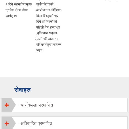
१ दिने सहभागितामुल्क
गाउँपालिकाको
ग्रामिण लेखा जोखा
आयोजनामा 'लैङ्गिक
कार्यक्रम
हिंसा विरुद्धको १६
दिने अभियान' को
पहिलो दिन हस्ताक्षर
,दुम्किवास क्षेत्रमा
र्‍याली गर्दै कोटसभा
गरि कार्यक्रम सम्पन्न
भएक
सेवाहरु
चारकिल्ला प्रमाणित
अविवाहित प्रमाणित