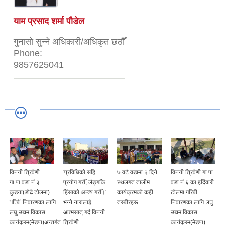
याम प्रसाद शर्मा पौडेल
गुनासो सुन्ने अधिकारी/अधिकृत छठौँ
Phone:
9857625041
विनयी त्रिवेणी
'प्रविधिको सहि
७ वटै वडामा २ दिने
विनयी त्रिवेणी गा.पा.
गा.पा.वडा नं.३
प्रयोग गरौँ, लैङ्गकि
स्थलगत तालीम
वडा नं.६ का हर्दिवारी
कुडया(डोढे टोलमा)
हिंसाको अन्त्य गरौँ।'
कार्यक्रमको कही
टोलमा गरिबी
गरिबी निवारणका लागि
भन्ने नारालाई
तस्बीरहरू
निवारणका लागि लघु
लघु उद्यम विकास
आत्मसात् गर्दै विनयी
उद्यम विकास
कार्यक्रम(मेडपा)अन्तर्गत
त्रिवेणी
कार्यक्रम(मेडपा)